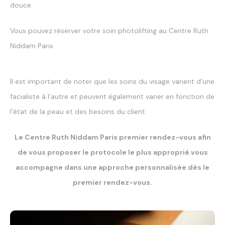
douce.
Vous pouvez réserver votre soin photolifting au Centre Ruth
Niddam Paris
Il est important de noter que les soins du visage varient d’une
facialiste à l’autre et peuvent également varier en fonction de
l’état de la peau et des besoins du client.
Le Centre Ruth Niddam Paris premier rendez-vous afin
de vous proposer le protocole le plus approprié.vous
accompagne dans une approche personnalisée dès le
premier rendez-vous.