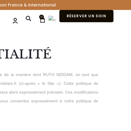
ison France & International
S
RÉSERVER UN SOIN
0
TIALITÉ
forme de la manière dont RUTH NIDDAM, en tant que
niddam.fr (ci-après « le Site »). Cette politique de
sera alors expressément précisée. Ces modifications
, vous consentez expressément à notre politique de