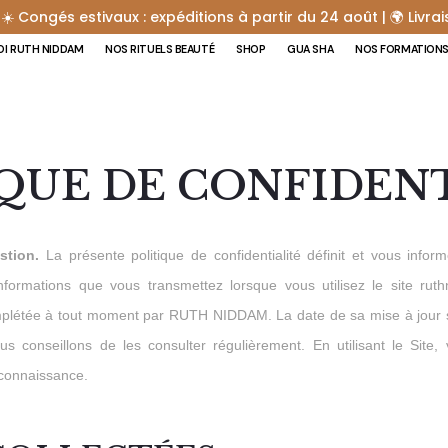
 ☀️ Congés estivaux : expéditions à partir du 24 août | 🌍 Livra
I RUTH NIDDAM
NOS RITUELS BEAUTÉ
SHOP
GUA SHA
NOS FORMATION
QUE DE CONFIDEN
stion.
La présente politique de confidentialité définit et vous in
nformations que vous transmettez lorsque vous utilisez le site ruth
 complétée à tout moment par RUTH NIDDAM. La date de sa mise à jour 
 conseillons de les consulter régulièrement. En utilisant le Site
e connaissance.