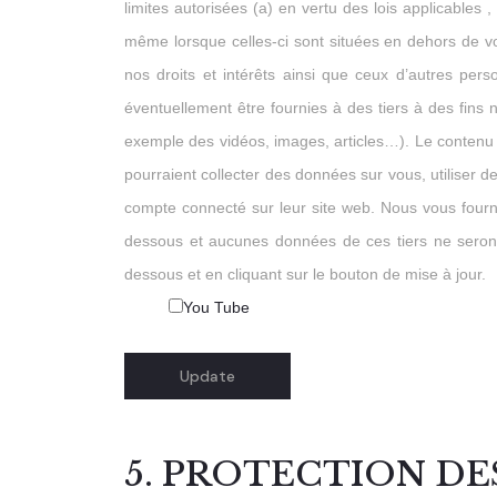
limites autorisées (a) en vertu des lois applicable
même lorsque celles-ci sont situées en dehors de vot
nos droits et intérêts ainsi que ceux d’autres pers
éventuellement être fournies à des tiers à des fins 
exemple des vidéos, images, articles…). Le contenu i
pourraient collecter des données sur vous, utiliser 
compte connecté sur leur site web. Nous vous fournis
dessous et aucunes données de ces tiers ne seront
dessous et en cliquant sur le bouton de mise à jour.
You Tube
5. PROTECTION D