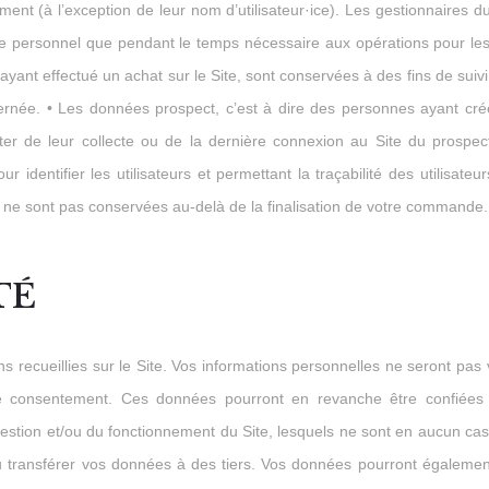
nt (à l’exception de leur nom d’utilisateur·ice). Les gestionnaires du
rsonnel que pendant le temps nécessaire aux opérations pour lesquell
 ayant effectué un achat sur le Site, sont conservées à des fins de su
ée. • Les données prospect, c’est à dire des personnes ayant créé 
 de leur collecte ou de la dernière connexion au Site du prospect
our identifier les utilisateurs et permettant la traçabilité des utilisa
n ne sont pas conservées au-delà de la finalisation de votre commande.
TÉ
 recueillies sur le Site. Vos informations personnelles ne seront p
re consentement. Ces données pourront en revanche être confiées 
ion et/ou du fonctionnement du Site, lesquels ne sont en aucun cas aut
 transférer vos données à des tiers. Vos données pourront égalemen