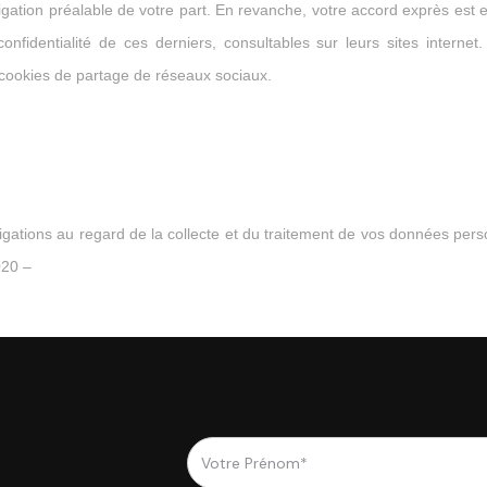
ation préalable de votre part. En revanche, votre accord exprès est ex
confidentialité de ces derniers, consultables sur leurs sites inter
 cookies de partage de réseaux sociaux.
gations au regard de la collecte et du traitement de vos données per
020 –