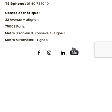
Téléphone :
01 40 73 10 10
Centre esthétique :
32 Avenue Matignon,
75008 Paris.
Métro : Franklin D. Roosevelt - Ligne 1
Métro Miromesnil - Ligne 9
© Ruth Niddam 2026 - Tous droits réservés - Réalisation
About You & Co
Rétractation
CGV
Politique de retour
Politique de confidentialité
Mentions légales