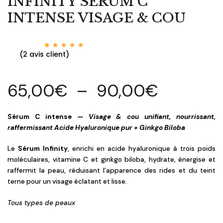
INFINITY SÉRUM C
INTENSE VISAGE & COU
Noté
2
(
2
avis client)
5.00
sur 5
basé
sur
notatio
ns
65,00
€
–
90,00
€
client
Sérum C intense
— Visage & cou
unifiant, nourrissant,
raffermissant Acide Hyaluronique pur + Ginkgo Biloba
Le
Sérum Infinity
, enrichi en acide hyaluronique à trois poids
moléculaires, vitamine C et ginkgo biloba, hydrate, énergise et
raffermit la peau, réduisant l’apparence des rides et du teint
terne pour un visage éclatant et lisse.
Tous types de peaux