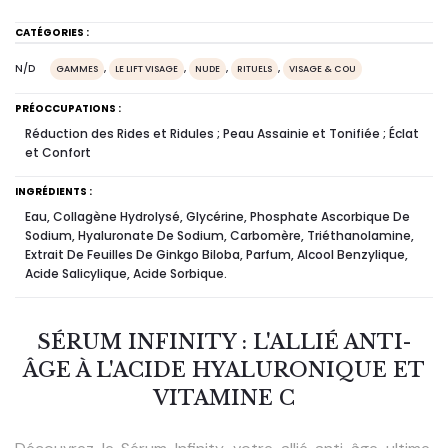
CATÉGORIES :
N/D
,
,
,
,
GAMMES
LE LIFT VISAGE
NUDE
RITUELS
VISAGE & COU
PRÉOCCUPATIONS :
Réduction des Rides et Ridules ; Peau Assainie et Tonifiée ; Éclat
et Confort
INGRÉDIENTS :
Eau, Collagène Hydrolysé, Glycérine, Phosphate Ascorbique De
Sodium, Hyaluronate De Sodium, Carbomère, Triéthanolamine,
Extrait De Feuilles De Ginkgo Biloba, Parfum, Alcool Benzylique,
Acide Salicylique, Acide Sorbique.
SÉRUM INFINITY : L'ALLIÉ ANTI-
ÂGE À L'ACIDE HYALURONIQUE ET
VITAMINE C