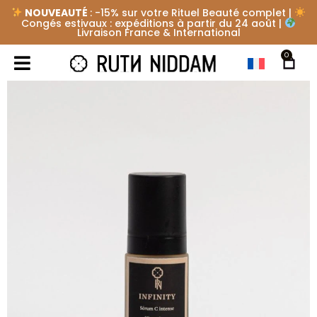
NOUVEAUTÉ
: -15% sur votre Rituel Beauté complet |
Congés estivaux : expéditions à partir du 24 août |
Livraison France & International
0