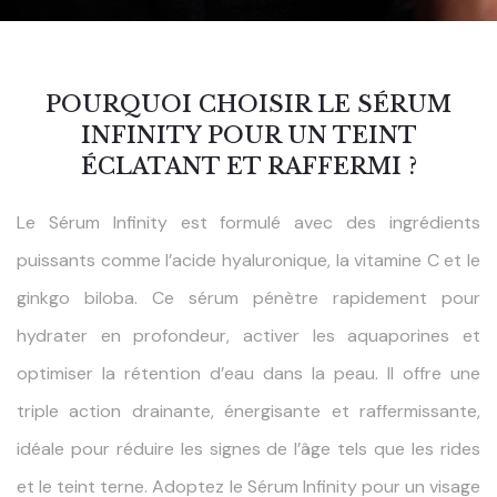
POURQUOI CHOISIR LE SÉRUM
INFINITY POUR UN TEINT
ÉCLATANT ET RAFFERMI ?
Le Sérum Infinity est formulé avec des ingrédients
puissants comme l’acide hyaluronique, la vitamine C et le
ginkgo biloba. Ce sérum pénètre rapidement pour
hydrater en profondeur, activer les aquaporines et
optimiser la rétention d’eau dans la peau. Il offre une
triple action drainante, énergisante et raffermissante,
idéale pour réduire les signes de l’âge tels que les rides
et le teint terne. Adoptez le Sérum Infinity pour un visage