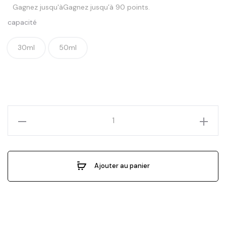
Gagnez jusqu'àGagnez jusqu’à 90 points.
capacité
30ml
50ml
Ajouter au panier