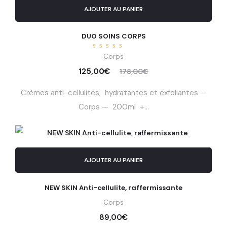
AJOUTER AU PANIER
DUO SOINS CORPS
Note
Corps
5.00
sur 5
125,00
€
178,00
€
Crèmes anti-cellulites, hydratantes et exfoliantes —
Corps — 200ml +...
AJOUTER AU PANIER
NEW SKIN Anti-cellulite, raffermissante
Corps
89,00
€