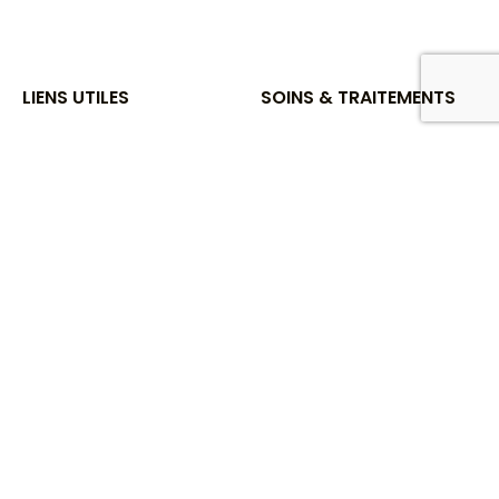
LIENS UTILES
SOINS & TRAITEMENTS
Prendre RDV
Visage ou Cou
Nos produits
Ventre ou Dos
RUTH NIDDAM
Cuisses & Fesses
GUA SHA
Bras
Presse
Cheveux
Blog
Epilation
YouTube
NOS FORMATIONS​
Contact
TECHNOLOGIES
Toutes nos technologies