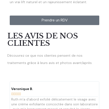
un vrai lift naturel et un rajeunissement éclatant.
Prendre un RDV
LES AVIS DE NOS
CLIENTES
Découvrez ce que nos clientes pensent de nos
traitements grâce à leurs avis et photos avant/après.
Veronique B.
Tham









Ruth m’a d’abord exfolié délicatement le visage avec
J'ai 
une crème exfoliante concoctée dans son laboratoire
lui s