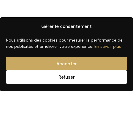
Gérer le consentement
Nous utilisons des cookies pour mesurer la performance de
nos publicités et améliorer votre expérience.
En savoir plus
Accepter
Refuser
LIENS UTILES
SOINS & TRAITEMENTS
Prendre RDV
Visage ou Cou