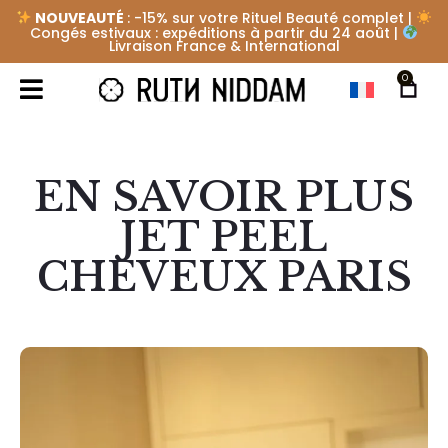
NOUVEAUTÉ
: -15% sur votre Rituel Beauté complet |
Congés estivaux : expéditions à partir du 24 août |
Livraison France & International
0
EN SAVOIR PLUS
JET PEEL
CHEVEUX PARIS